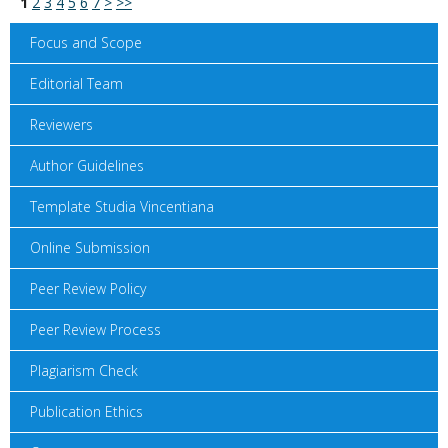
1
2
3
4
5
6
7
>
>>
Focus and Scope
Editorial Team
Reviewers
Author Guidelines
Template Studia Vincentiana
Online Submission
Peer Review Policy
Peer Review Process
Plagiarism Check
Publication Ethics