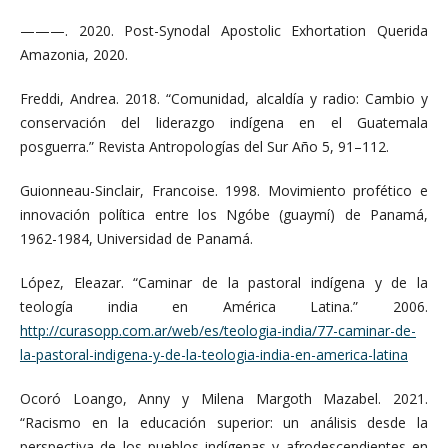
———. 2020. Post-Synodal Apostolic Exhortation Querida
Amazonia, 2020.
Freddi, Andrea. 2018. “Comunidad, alcaldía y radio: Cambio y
conservación del liderazgo indígena en el Guatemala
posguerra.” Revista Antropologías del Sur Año 5, 91–112.
Guionneau-Sinclair, Francoise. 1998. Movimiento profético e
innovación política entre los Ngóbe (guaymí) de Panamá,
1962-1984, Universidad de Panamá.
López, Eleazar. “Caminar de la pastoral indígena y de la
teología india en América Latina.” 2006.
http://curasopp.com.ar/web/es/teologia-india/77-caminar-de-
la-pastoral-indigena-y-de-la-teologia-india-en-america-latina
Ocoró Loango, Anny y Milena Margoth Mazabel. 2021.
“Racismo en la educación superior: un análisis desde la
perspectiva de los pueblos indígenas y afrodescendientes en