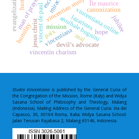
evangelization
miracle
vincentian study
man of prayer
Île maurice
vincent de paul
vincentiana online
canonization
lazaristes
jubilee
annibale bugnini
jesus christ
humility
mission
vincentiana
paix
hope
zeal
devil’s advocate
vincentin charism
Studia Vincentiana
is published by the General Curia of
the Congregation of the Mission, Rome (Italy) and Widya
Sasana School of Philosophy and Theology, Malang
(Indonesia). Mailing Address of the General Curia: Via dei
Capasso, 30, 00164 Roma, Italia; Widya Sasana School:
Jalan Terusan Rajabasa 2, Malang 65146, Indonesia.