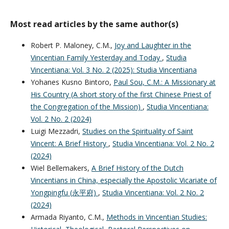
Most read articles by the same author(s)
Robert P. Maloney, C.M.,
Joy and Laughter in the
Vincentian Family Yesterday and Today
,
Studia
Vincentiana: Vol. 3 No. 2 (2025): Studia Vincentiana
Yohanes Kusno Bintoro,
Paul Sou, C.M.: A Missionary at
His Country (A short story of the first Chinese Priest of
the Congregation of the Mission)
,
Studia Vincentiana:
Vol. 2 No. 2 (2024)
Luigi Mezzadri,
Studies on the Spirituality of Saint
Vincent: A Brief History
,
Studia Vincentiana: Vol. 2 No. 2
(2024)
Wiel Bellemakers,
A Brief History of the Dutch
Vincentians in China, especially the Apostolic Vicariate of
Yongpingfu (永平府)
,
Studia Vincentiana: Vol. 2 No. 2
(2024)
Armada Riyanto, C.M.,
Methods in Vincentian Studies: