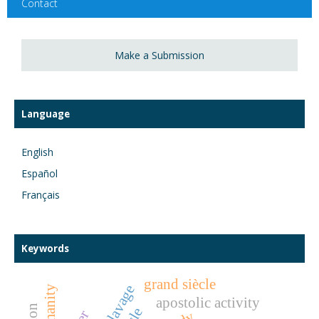
Contact
Make a Submission
Language
English
Español
Français
Keywords
grand siècle
esclavage
humanity
apostolic activity