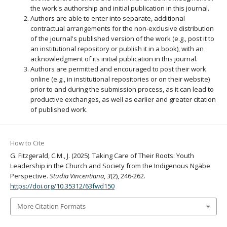
the work's authorship and initial publication in this journal.
Authors are able to enter into separate, additional
contractual arrangements for the non-exclusive distribution
of the journal's published version of the work (e.g., post it to
an institutional repository or publish it in a book), with an
acknowledgment of its initial publication in this journal.
Authors are permitted and encouraged to post their work
online (e.g., in institutional repositories or on their website)
prior to and during the submission process, as it can lead to
productive exchanges, as well as earlier and greater citation
of published work.
How to Cite
G. Fitzgerald, C.M., J. (2025). Taking Care of Their Roots: Youth
Leadership in the Church and Society from the Indigenous Ngäbe
Perspective.
Studia Vincentiana
,
3
(2), 246-262.
https://doi.org/10.35312/63fwd150
More Citation Formats