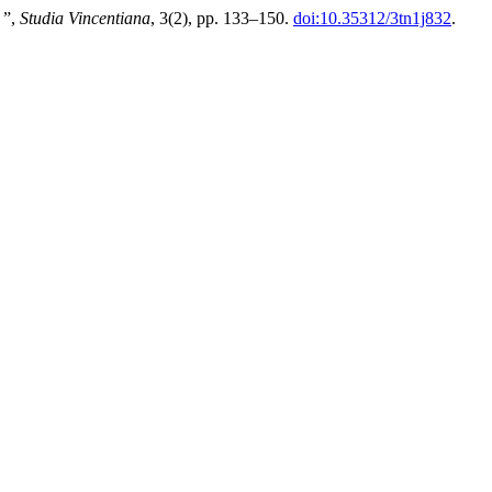
 ”,
Studia Vincentiana
, 3(2), pp. 133–150.
doi:10.35312/3tn1j832
.