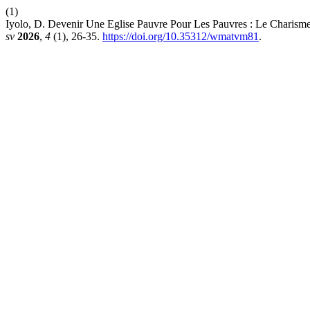
(1)
Iyolo, D. Devenir Une Eglise Pauvre Pour Les Pauvres : Le Charisme
sv
2026
,
4
(1), 26-35.
https://doi.org/10.35312/wmatvm81
.